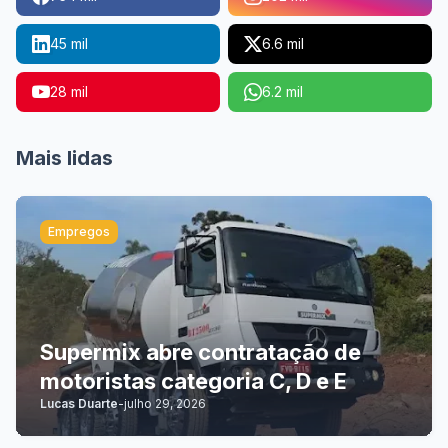
45 mil
6.6 mil
28 mil
6.2 mil
Mais lidas
Empregos
Supermix abre contratação de
motoristas categoria C, D e E
Lucas Duarte
-
julho 29, 2026