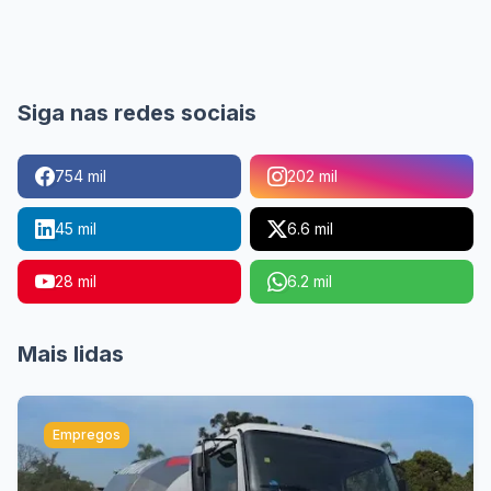
Siga nas redes sociais
754 mil
202 mil
45 mil
6.6 mil
28 mil
6.2 mil
Mais lidas
Empregos