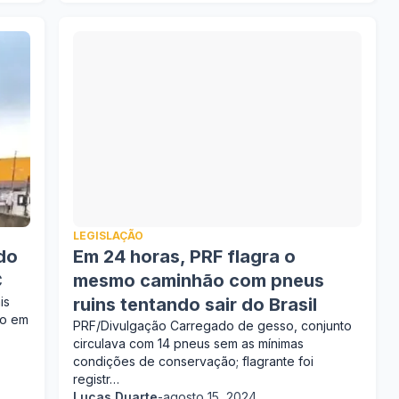
LEGISLAÇÃO
do
Em 24 horas, PRF flagra o
C
mesmo caminhão com pneus
is
ruins tentando sair do Brasil
do em
PRF/Divulgação Carregado de gesso, conjunto
circulava com 14 pneus sem as mínimas
condições de conservação; flagrante foi
registr…
Lucas Duarte
-
agosto 15, 2024