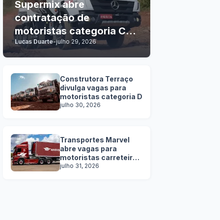
Supermix abre
contratação de
motoristas categoria C, D
Lucas Duarte
-
julho 29, 2026
e E
Construtora Terraço
divulga vagas para
motoristas categoria D
julho 30, 2026
Transportes Marvel
abre vagas para
motoristas carreteiros
SEM EXPERIÊNCIA
julho 31, 2026