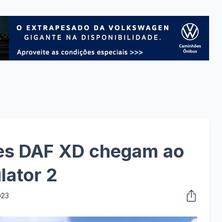
es DAF XD chegam ao
lator 2
023