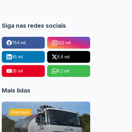
Siga nas redes sociais
754 mil
202 mil
45 mil
6.6 mil
28 mil
6.2 mil
Mais lidas
Empregos