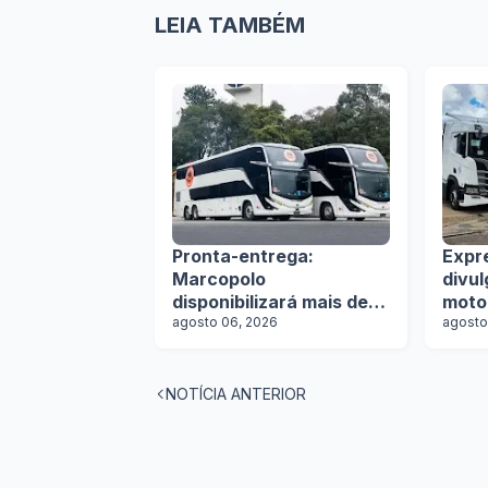
LEIA TAMBÉM
Pronta-entrega:
Expr
Marcopolo
divu
disponibilizará mais de
moto
100 ônibus para
agosto 06, 2026
agosto
aquisição imediata na
Lat.Bus 2026
NOTÍCIA ANTERIOR