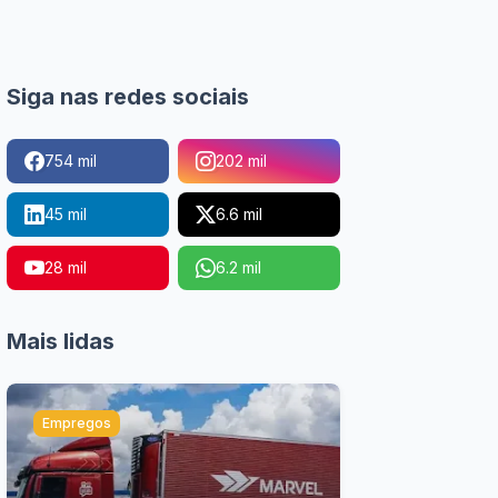
Siga nas redes sociais
754 mil
202 mil
45 mil
6.6 mil
28 mil
6.2 mil
Mais lidas
Empregos