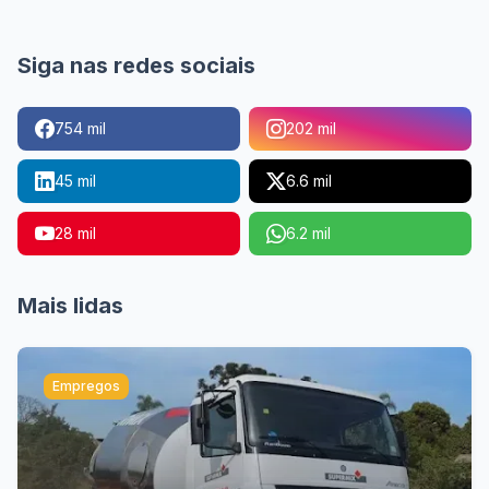
Siga nas redes sociais
754 mil
202 mil
45 mil
6.6 mil
28 mil
6.2 mil
Mais lidas
Empregos