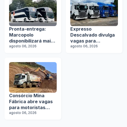
Pronta-entrega:
Expresso
Marcopolo
Descalvado divulga
disponibilizará mais
vagas para
de 100 ônibus para
agosto 06, 2026
motoristas
agosto 06, 2026
aquisição imediata
na Lat.Bus 2026
Consórcio Mina
Fábrica abre vagas
para motoristas
categoria D
agosto 06, 2026