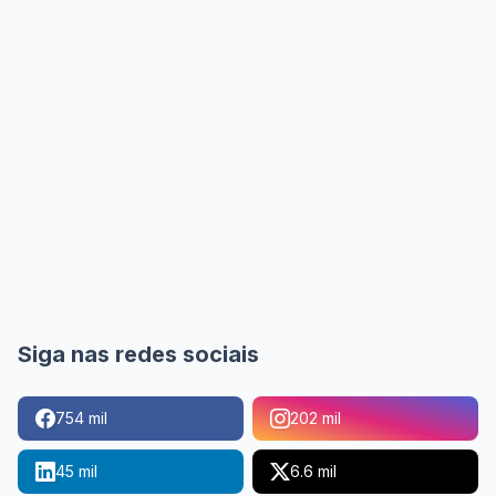
Siga nas redes sociais
754 mil
202 mil
45 mil
6.6 mil