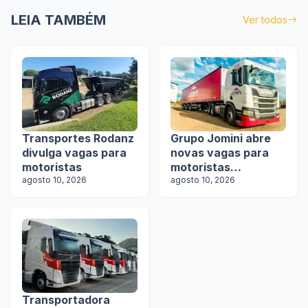
LEIA TAMBÉM
Ver todos
Transportes Rodanz
Grupo Jomini abre
divulga vagas para
novas vagas para
motoristas
motoristas
agosto 10, 2026
categoria D e E
agosto 10, 2026
Transportadora