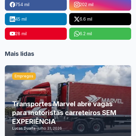
754 mil
202 mil
45 mil
6.6 mil
28 mil
6.2 mil
Mais lidas
Empregos
Transportes Marvel abre vagas
para motoristas carreteiros SEM
EXPERIÊNCIA
Lucas Duarte
-
julho 31, 2026