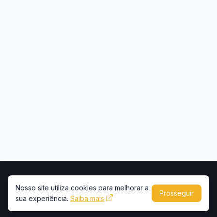
Início
Contato
Privacidade
Uso de conteúdo
Nosso site utiliza cookies para melhorar a
Prosseguir
sua experiência.
Copyright © 2026 -
Saiba mais
Portal Caminhões e Carretas