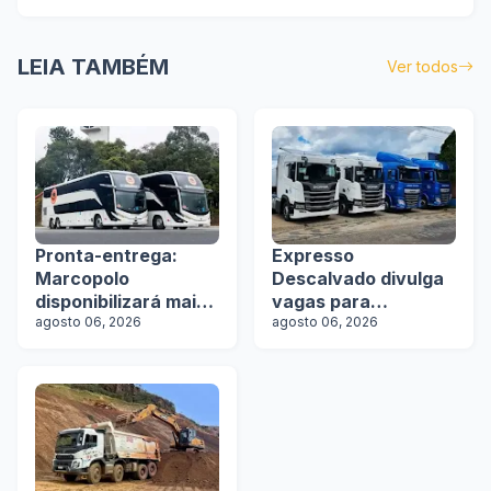
LEIA TAMBÉM
Ver todos
Pronta-entrega:
Expresso
Marcopolo
Descalvado divulga
disponibilizará mais
vagas para
de 100 ônibus para
agosto 06, 2026
motoristas
agosto 06, 2026
aquisição imediata
na Lat.Bus 2026