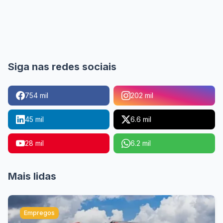
Siga nas redes sociais
754 mil
202 mil
45 mil
6.6 mil
28 mil
6.2 mil
Mais lidas
Empregos