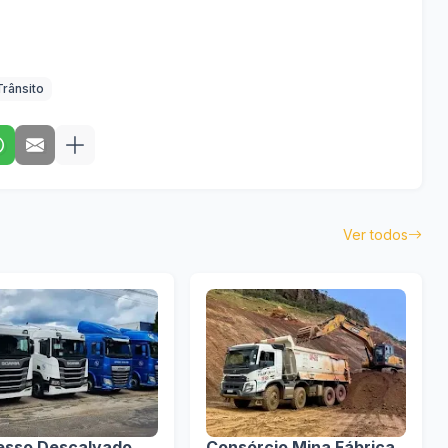
Trânsito
Ver todos
esso Descalvado
Consórcio Mina Fábrica