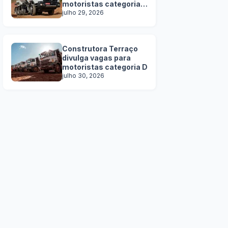
motoristas categoria
C, D e E
julho 29, 2026
Construtora Terraço
divulga vagas para
motoristas categoria D
julho 30, 2026