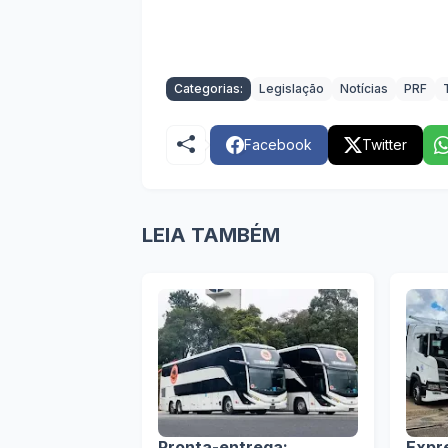
Categorias:
Legislação
Notícias
PRF
Facebook
Twitter
LEIA TAMBÉM
Pronta-entrega:
Expr