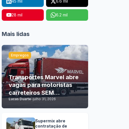
45 mil
6.6 mil
28 mil
6.2 mil
Mais lidas
Empregos
Transportes Marvel abre
vagas para motoristas
carreteiros SEM
Lucas Duarte
-
julho 31, 2026
EXPERIÊNCIA
Supermix abre
contratação de