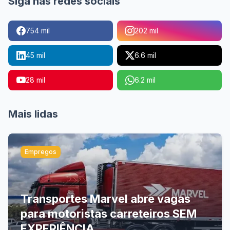
Siga nas redes sociais
754 mil
202 mil
45 mil
6.6 mil
28 mil
6.2 mil
Mais lidas
Empregos
Transportes Marvel abre vagas
para motoristas carreteiros SEM
EXPERIÊNCIA