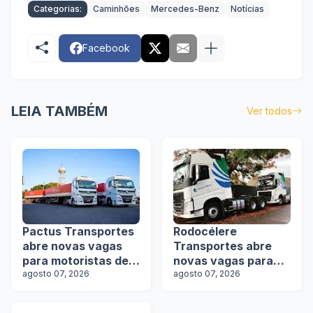
Categorias:
Caminhões
Mercedes-Benz
Notícias
Facebook
LEIA TAMBÉM
Ver todos
Pactus Transportes
Rodocélere
abre novas vagas
Transportes abre
para motoristas de
novas vagas para
rodotrens
agosto 07, 2026
motoristas
agosto 07, 2026