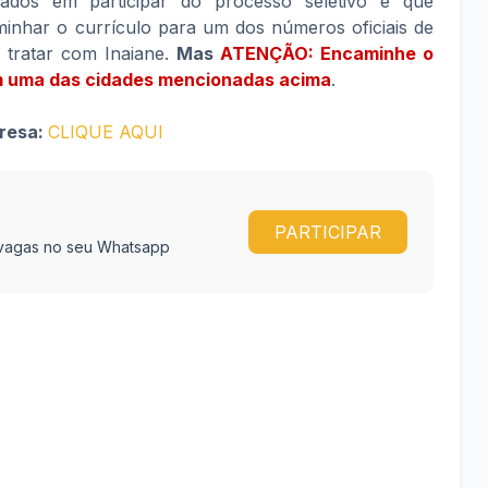
sados em participar do processo seletivo e que
inhar o currículo para um dos números oficiais de
tratar com Inaiane.
Mas
ATENÇÃO: Encaminhe o
em uma das cidades mencionadas acima
.
presa:
CLIQUE AQUI
PARTICIPAR
e vagas no seu Whatsapp