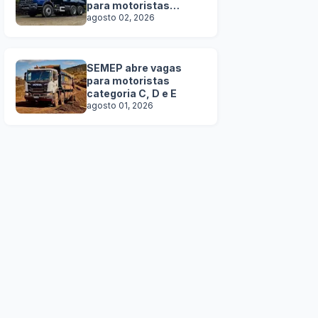
para motoristas
categoria C, D e E
agosto 02, 2026
SEMEP abre vagas
para motoristas
categoria C, D e E
agosto 01, 2026