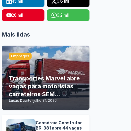
45 mil
6.6 mil
28 mil
6.2 mil
Mais lidas
Empregos
Transportes Marvel abre
vagas para motoristas
carreteiros SEM
Lucas Duarte
-
julho 31, 2026
EXPERIÊNCIA
Consórcio Construtor
BR-381 abre 44 vagas