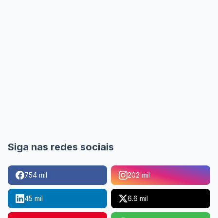
Siga nas redes sociais
754 mil
202 mil
45 mil
6.6 mil