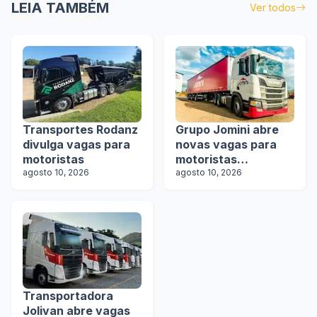
LEIA TAMBÉM
Ver todos
Transportes Rodanz
Grupo Jomini abre
divulga vagas para
novas vagas para
motoristas
motoristas
agosto 10, 2026
categoria D e E
agosto 10, 2026
Transportadora
Jolivan abre vagas