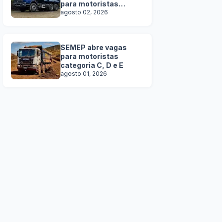
para motoristas
categoria C, D e E
agosto 02, 2026
SEMEP abre vagas
para motoristas
categoria C, D e E
agosto 01, 2026