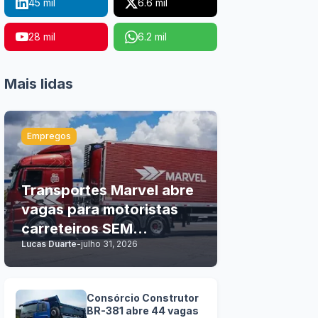
45 mil
6.6 mil
28 mil
6.2 mil
Mais lidas
Empregos
Transportes Marvel abre
vagas para motoristas
carreteiros SEM
Lucas Duarte
-
julho 31, 2026
EXPERIÊNCIA
Consórcio Construtor
BR-381 abre 44 vagas