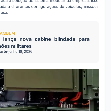
egrada a solução ao sistema modular da empresa. Isso
tada a diferentes configurações de veículos, missões
fesa.
TAMBÉM
a lança nova cabine blindada para
ões militares
arte
-
junho 16, 2026