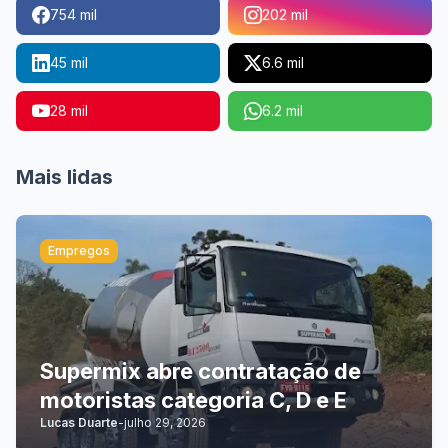
754 mil
202 mil
45 mil
6.6 mil
28 mil
6.2 mil
Mais lidas
Empregos
Supermix abre contratação de
motoristas categoria C, D e E
Lucas Duarte
-
julho 29, 2026