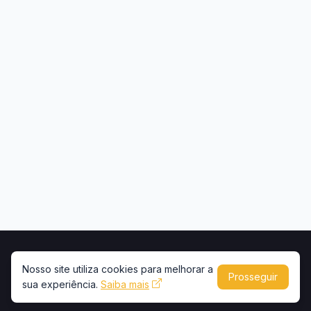
Início
Contato
Privacidade
Uso de conteúdo
Nosso site utiliza cookies para melhorar a
Prosseguir
sua experiência.
Copyright © 2026 -
Saiba mais
Portal Caminhões e Carretas