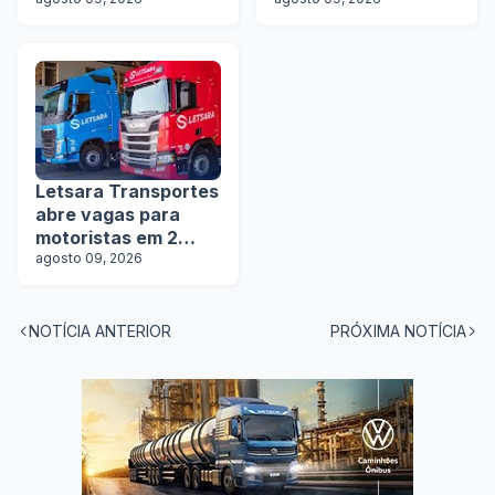
motoristas de
motoristas com e
rodotrens e
sem experiência
manobristas
Letsara Transportes
abre vagas para
motoristas em 2
estados
agosto 09, 2026
NOTÍCIA ANTERIOR
PRÓXIMA NOTÍCIA