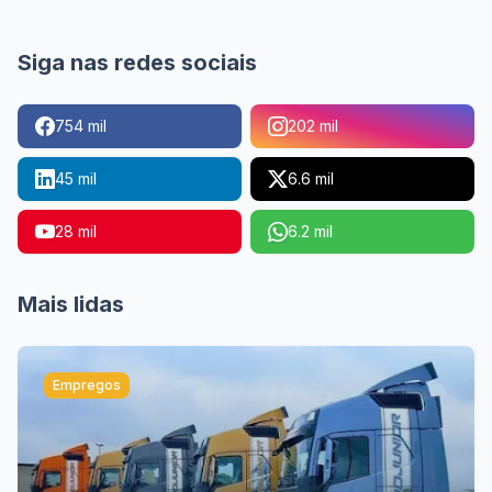
Siga nas redes sociais
754 mil
202 mil
45 mil
6.6 mil
28 mil
6.2 mil
Mais lidas
Empregos