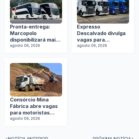
Pronta-entrega:
Expresso
Marcopolo
Descalvado divulga
disponibilizará mais
vagas para
de 100 ônibus para
agosto 06, 2026
motoristas
agosto 06, 2026
aquisição imediata
na Lat.Bus 2026
Consórcio Mina
Fábrica abre vagas
para motoristas
categoria D
agosto 06, 2026
NOTÍCIA ANTERIOR
PRÓXIMA NOTÍCIA