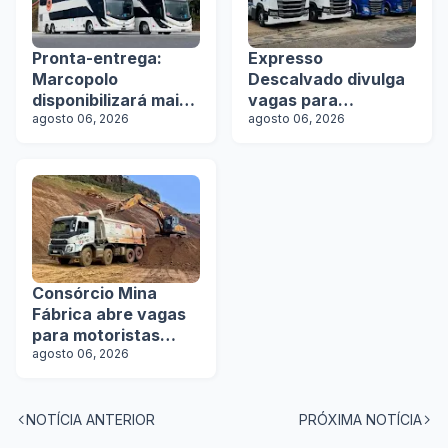
Pronta-entrega:
Expresso
Marcopolo
Descalvado divulga
disponibilizará mais
vagas para
de 100 ônibus para
agosto 06, 2026
motoristas
agosto 06, 2026
aquisição imediata
na Lat.Bus 2026
Consórcio Mina
Fábrica abre vagas
para motoristas
categoria D
agosto 06, 2026
NOTÍCIA ANTERIOR
PRÓXIMA NOTÍCIA