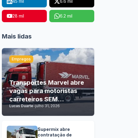
45 mil
6.6 mil
28 mil
6.2 mil
Mais lidas
Empregos
Transportes Marvel abre
vagas para motoristas
carreteiros SEM
Lucas Duarte
-
julho 31, 2026
EXPERIÊNCIA
Supermix abre
contratação de