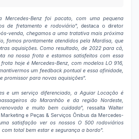
 a Mercedes-Benz foi pacato, com uma pequena
los de fretamento e rodoviário
”, destaca o diretor
pós-venda, chegamos a uma tratativa mais próxima
do, fomos prontamente atendidos pela Mardisa, que
utras aquisições. Como resultado, de 2022 para cá,
a na nossa frota e estamos satisfeitos com essa
a frota hoje é Mercedes-Benz, com modelos LO 916,
mantivermos um feedback pontual e essa afinidade,
l e promissor para novas aquisições
”.
es e um serviço diferenciado, a Aguiar Locação é
 passageiros do Maranhão e da região Nordeste,
renovada e muito bem cuidada
”, ressalta Walter
, Marketing e Peças & Serviços Ônibus da Mercedes-
ma satisfação ver os nossos O 500 rodoviários
o com total bem estar e segurança a bordo
”.