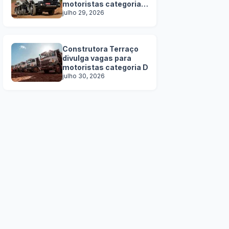
motoristas categoria
C, D e E
julho 29, 2026
Construtora Terraço
divulga vagas para
motoristas categoria D
julho 30, 2026