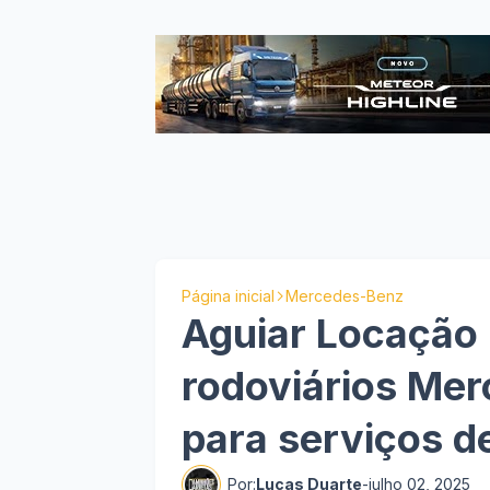
Página inicial
Mercedes-Benz
Aguiar Locação 
rodoviários Me
para serviços d
Por:
Lucas Duarte
-
julho 02, 2025