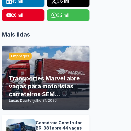
45 mil
6.6 mil
28 mil
6.2 mil
Mais lidas
Empregos
Transportes Marvel abre
vagas para motoristas
carreteiros SEM
Lucas Duarte
-
julho 31, 2026
EXPERIÊNCIA
Consórcio Construtor
BR-381 abre 44 vagas