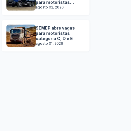
para motoristas
categoria C, D e E
agosto 02, 2026
SEMEP abre vagas
para motoristas
categoria C, D e E
agosto 01, 2026