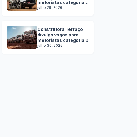
motoristas categoria
C, D e E
julho 29, 2026
Construtora Terraço
divulga vagas para
motoristas categoria D
julho 30, 2026