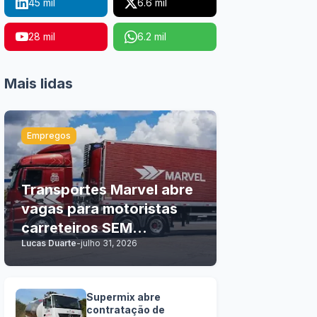
45 mil
6.6 mil
28 mil
6.2 mil
Mais lidas
Empregos
Transportes Marvel abre
vagas para motoristas
carreteiros SEM
Lucas Duarte
-
julho 31, 2026
EXPERIÊNCIA
Supermix abre
contratação de