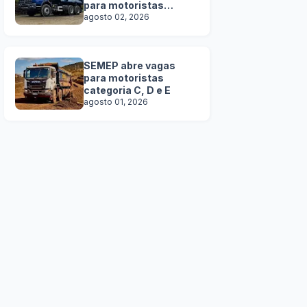
para motoristas
categoria C, D e E
agosto 02, 2026
SEMEP abre vagas
para motoristas
categoria C, D e E
agosto 01, 2026