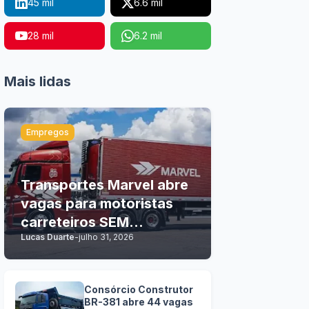
45 mil
6.6 mil
28 mil
6.2 mil
Mais lidas
Empregos
Transportes Marvel abre
vagas para motoristas
carreteiros SEM
Lucas Duarte
-
julho 31, 2026
EXPERIÊNCIA
Consórcio Construtor
BR-381 abre 44 vagas