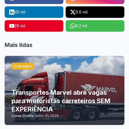
45 mil
6.6 mil
28 mil
6.2 mil
Mais lidas
Empregos
Transportes Marvel abre vagas
para motoristas carreteiros SEM
EXPERIÊNCIA
Lucas Duarte
-
julho 31, 2026