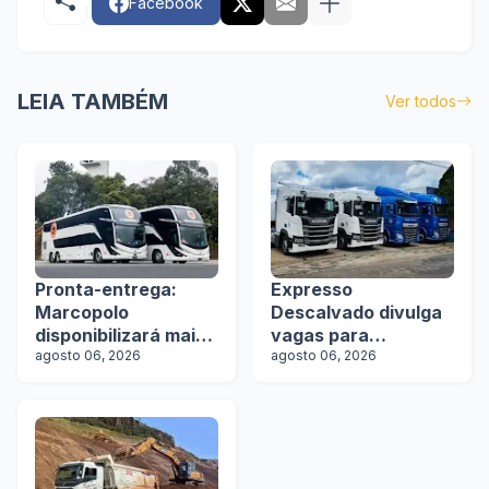
Facebook
LEIA TAMBÉM
Ver todos
Pronta-entrega:
Expresso
Marcopolo
Descalvado divulga
disponibilizará mais
vagas para
de 100 ônibus para
agosto 06, 2026
motoristas
agosto 06, 2026
aquisição imediata
na Lat.Bus 2026