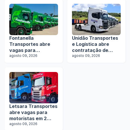
Fontanella
Unidão Transportes
Transportes abre
e Logística abre
vagas para
contratação de
motoristas de
agosto 09, 2026
motoristas com e
agosto 09, 2026
rodotrens e
sem experiência
manobristas
Letsara Transportes
abre vagas para
motoristas em 2
estados
agosto 09, 2026