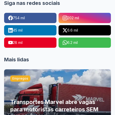
Siga nas redes sociais
754 mil
202 mil
45 mil
6.6 mil
28 mil
6.2 mil
Mais lidas
Empregos
Transportes Marvel abre vagas
para motoristas carreteiros SEM