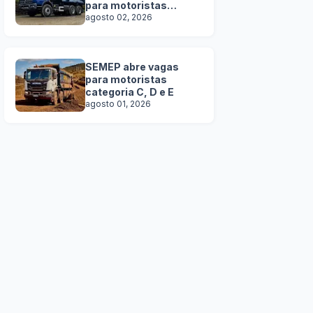
para motoristas
categoria C, D e E
agosto 02, 2026
SEMEP abre vagas
para motoristas
categoria C, D e E
agosto 01, 2026