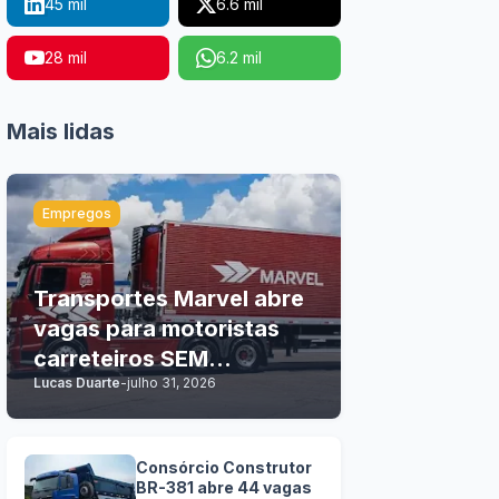
45 mil
6.6 mil
28 mil
6.2 mil
Mais lidas
Empregos
Transportes Marvel abre
vagas para motoristas
carreteiros SEM
Lucas Duarte
-
julho 31, 2026
EXPERIÊNCIA
Consórcio Construtor
BR-381 abre 44 vagas