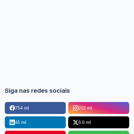
Siga nas redes sociais
754 mil
202 mil
45 mil
6.6 mil