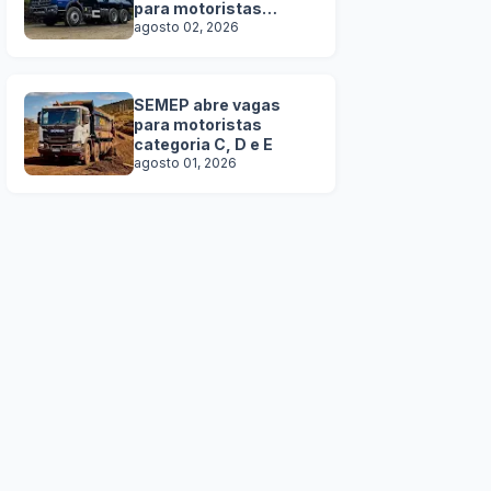
para motoristas
categoria C, D e E
agosto 02, 2026
SEMEP abre vagas
para motoristas
categoria C, D e E
agosto 01, 2026