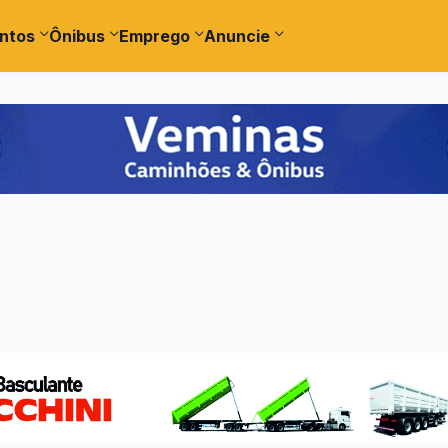
ntos
Ônibus
Emprego
Anuncie