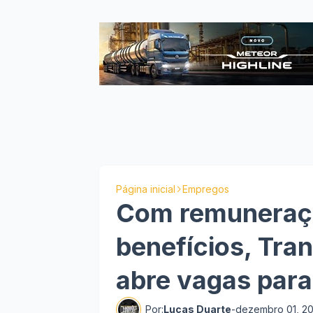
Página inicial
Empregos
Com remuneraçã
benefícios, Tra
abre vagas para
Por:
Lucas Duarte
-
dezembro 01, 2