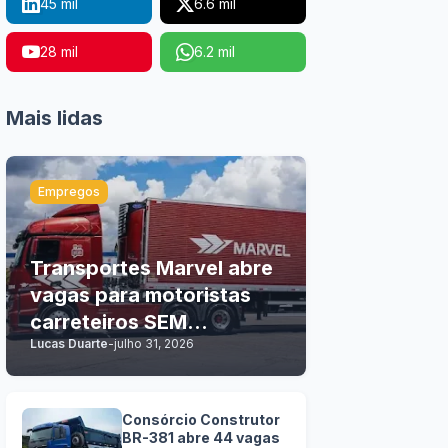
45 mil
6.6 mil
28 mil
6.2 mil
Mais lidas
Empregos
Transportes Marvel abre
vagas para motoristas
carreteiros SEM
Lucas Duarte
-
julho 31, 2026
EXPERIÊNCIA
Consórcio Construtor
BR-381 abre 44 vagas