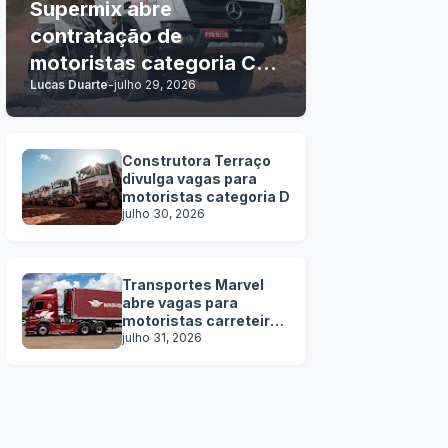
Supermix abre
contratação de
motoristas categoria C, D
Lucas Duarte
-
julho 29, 2026
e E
Construtora Terraço
divulga vagas para
motoristas categoria D
julho 30, 2026
Transportes Marvel
abre vagas para
motoristas carreteiros
SEM EXPERIÊNCIA
julho 31, 2026