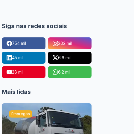
Siga nas redes sociais
754 mil
202 mil
45 mil
6.6 mil
28 mil
6.2 mil
Mais lidas
Empregos