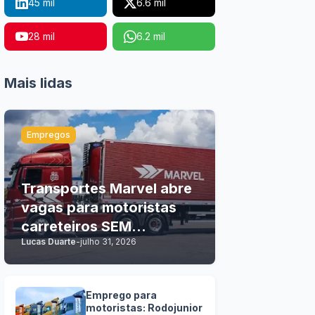
45 mil
6.6 mil
28 mil
6.2 mil
Mais lidas
Empregos
Transportes Marvel abre
vagas para motoristas
carreteiros SEM
Lucas Duarte
-
julho 31, 2026
EXPERIÊNCIA
Emprego para
motoristas: Rodojunior