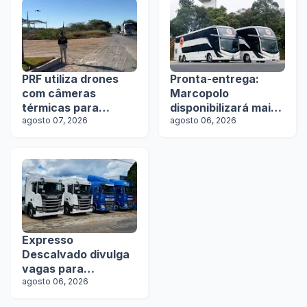
PRF utiliza drones
Pronta-entrega:
com câmeras
Marcopolo
térmicas para
disponibilizará mais
fiscalizar freios de
agosto 07, 2026
de 100 ônibus para
agosto 06, 2026
caminhões na Bahia
aquisição imediata
na Lat.Bus 2026
Expresso
Descalvado divulga
vagas para
motoristas
agosto 06, 2026