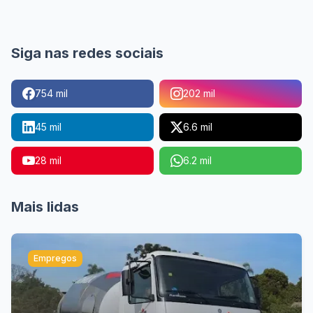
Siga nas redes sociais
754 mil
202 mil
45 mil
6.6 mil
28 mil
6.2 mil
Mais lidas
Empregos