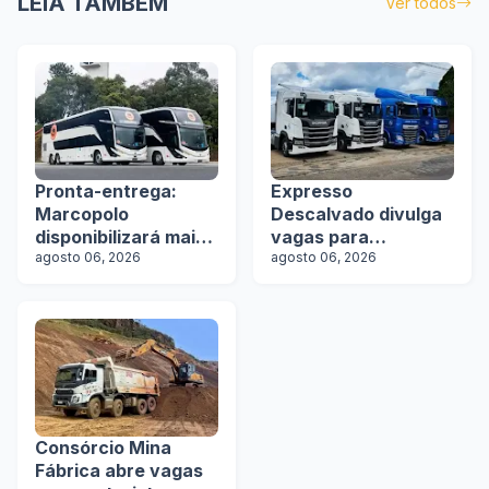
LEIA TAMBÉM
Ver todos
Pronta-entrega:
Expresso
Marcopolo
Descalvado divulga
disponibilizará mais
vagas para
de 100 ônibus para
agosto 06, 2026
motoristas
agosto 06, 2026
aquisição imediata
na Lat.Bus 2026
Consórcio Mina
Fábrica abre vagas