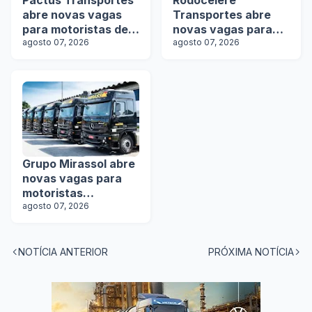
Pactus Transportes
Rodocélere
abre novas vagas
Transportes abre
para motoristas de
novas vagas para
rodotrens
agosto 07, 2026
motoristas
agosto 07, 2026
Grupo Mirassol abre
novas vagas para
motoristas
categoria D e E
agosto 07, 2026
NOTÍCIA ANTERIOR
PRÓXIMA NOTÍCIA