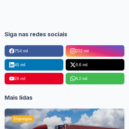
Siga nas redes sociais
754 mil
202 mil
45 mil
6.6 mil
28 mil
6.2 mil
Mais lidas
Empregos