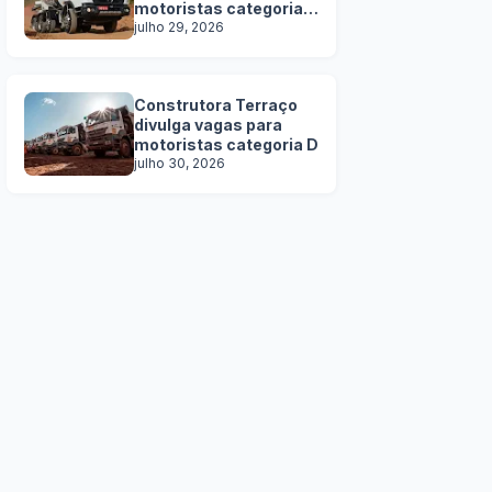
motoristas categoria
C, D e E
julho 29, 2026
Construtora Terraço
divulga vagas para
motoristas categoria D
julho 30, 2026