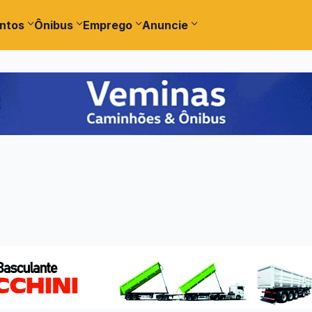
ntos
Ônibus
Emprego
Anuncie