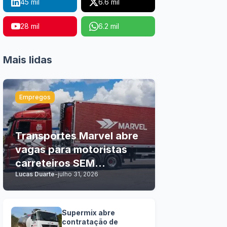
45 mil
6.6 mil
28 mil
6.2 mil
Mais lidas
Empregos
Transportes Marvel abre
vagas para motoristas
carreteiros SEM
Lucas Duarte
-
julho 31, 2026
EXPERIÊNCIA
Supermix abre
contratação de