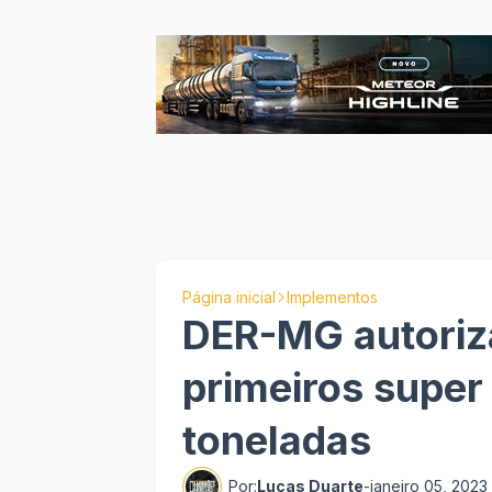
Página inicial
Implementos
DER-MG autoriza
primeiros super
toneladas
Por:
Lucas Duarte
-
janeiro 05, 2023