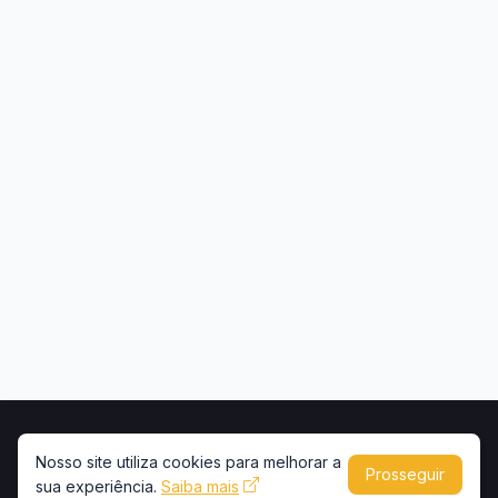
Início
Contato
Privacidade
Uso de conteúdo
Nosso site utiliza cookies para melhorar a
Prosseguir
sua experiência.
Copyright © 2026 -
Saiba mais
Portal Caminhões e Carretas