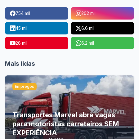
754 mil
202 mil
45 mil
6.6 mil
28 mil
6.2 mil
Mais lidas
Empregos
Transportes Marvel abre vagas
para motoristas carreteiros SEM
EXPERIÊNCIA