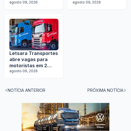
motoristas de
agosto 09, 2026
motoristas com e
agosto 09, 2026
rodotrens e
sem experiência
manobristas
Letsara Transportes
abre vagas para
motoristas em 2
estados
agosto 09, 2026
NOTÍCIA ANTERIOR
PRÓXIMA NOTÍCIA