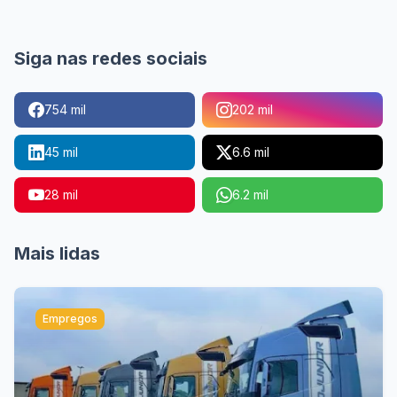
Siga nas redes sociais
754 mil
202 mil
45 mil
6.6 mil
28 mil
6.2 mil
Mais lidas
Empregos