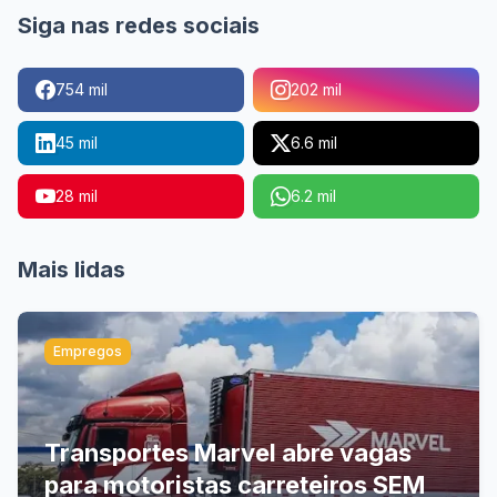
Siga nas redes sociais
754 mil
202 mil
45 mil
6.6 mil
28 mil
6.2 mil
Mais lidas
Empregos
Transportes Marvel abre vagas
para motoristas carreteiros SEM