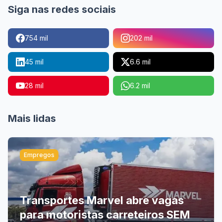
Siga nas redes sociais
754 mil
202 mil
45 mil
6.6 mil
28 mil
6.2 mil
Mais lidas
Empregos
Transportes Marvel abre vagas
para motoristas carreteiros SEM