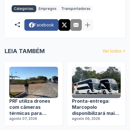
Categorias:
Empregos
Transportadoras
Facebook
LEIA TAMBÉM
Ver todos
PRF utiliza drones
Pronta-entrega:
com câmeras
Marcopolo
térmicas para
disponibilizará mais
fiscalizar freios de
agosto 07, 2026
de 100 ônibus para
agosto 06, 2026
caminhões na Bahia
aquisição imediata