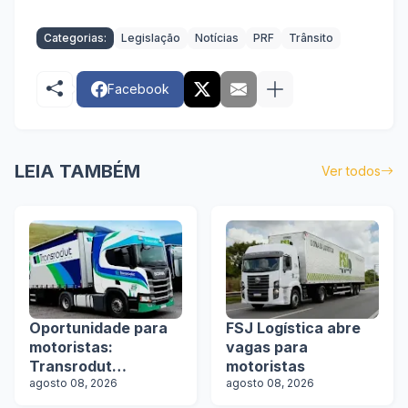
Categorias:
Legislação
Notícias
PRF
Trânsito
Facebook
LEIA TAMBÉM
Ver todos
Oportunidade para
FSJ Logística abre
motoristas:
vagas para
Transrodut
motoristas
Transportes abre
agosto 08, 2026
agosto 08, 2026
vagas