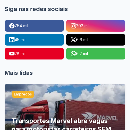
Siga nas redes sociais
754 mil
202 mil
45 mil
6.6 mil
28 mil
6.2 mil
Mais lidas
Empregos
Transportes Marvel abre vagas
para motoristas carreteiros SEM