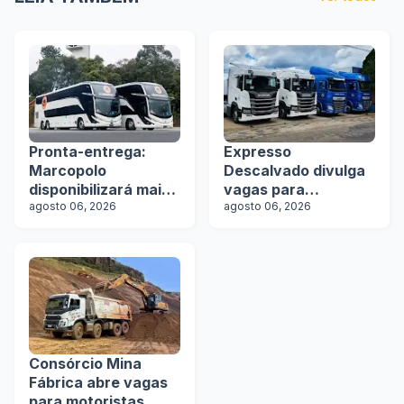
Pronta-entrega:
Expresso
Marcopolo
Descalvado divulga
disponibilizará mais
vagas para
de 100 ônibus para
agosto 06, 2026
motoristas
agosto 06, 2026
aquisição imediata
na Lat.Bus 2026
Consórcio Mina
Fábrica abre vagas
para motoristas