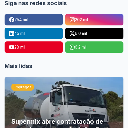
Siga nas redes sociais
754 mil
202 mil
45 mil
6.6 mil
28 mil
6.2 mil
Mais lidas
Empregos
Supermix abre contratação de