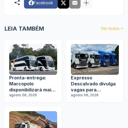
Facebook
LEIA TAMBÉM
Ver todos
Pronta-entrega:
Expresso
Marcopolo
Descalvado divulga
disponibilizará mais
vagas para
de 100 ônibus para
agosto 06, 2026
motoristas
agosto 06, 2026
aquisição imediata
na Lat.Bus 2026