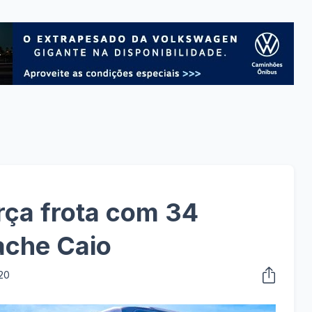
rça frota com 34
ache Caio
20