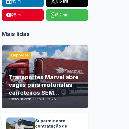
45 mil
6.6 mil
28 mil
6.2 mil
Mais lidas
Empregos
Transportes Marvel abre
vagas para motoristas
carreteiros SEM
Lucas Duarte
-
julho 31, 2026
EXPERIÊNCIA
Supermix abre
contratação de