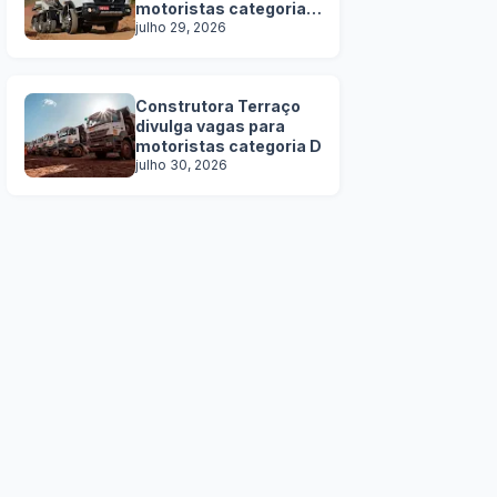
motoristas categoria
C, D e E
julho 29, 2026
Construtora Terraço
divulga vagas para
motoristas categoria D
julho 30, 2026