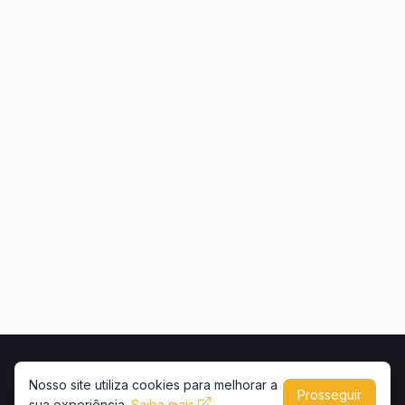
Início
Contato
Privacidade
Uso de conteúdo
Nosso site utiliza cookies para melhorar a
Prosseguir
sua experiência.
Copyright © 2026 -
Saiba mais
Portal Caminhões e Carretas