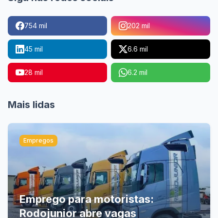
754 mil
202 mil
45 mil
6.6 mil
28 mil
6.2 mil
Mais lidas
Empregos
Emprego para motoristas:
Rodojunior abre vagas