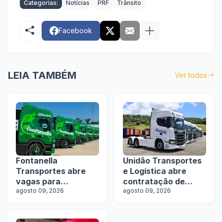
Categorias:
Notícias
PRF
Trânsito
Facebook
LEIA TAMBÉM
Ver todos
Fontanella
Unidão Transportes
Transportes abre
e Logística abre
vagas para
contratação de
motoristas de
agosto 09, 2026
motoristas com e
agosto 09, 2026
rodotrens e
sem experiência
manobristas