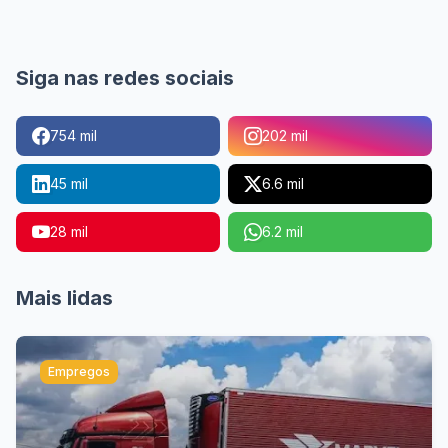
Siga nas redes sociais
754 mil
202 mil
45 mil
6.6 mil
28 mil
6.2 mil
Mais lidas
Empregos