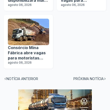
disponibilizará mais
vagas para
de 100 ônibus para
agosto 06, 2026
motoristas
agosto 06, 2026
aquisição imediata
na Lat.Bus 2026
Consórcio Mina
Fábrica abre vagas
para motoristas
categoria D
agosto 06, 2026
NOTÍCIA ANTERIOR
PRÓXIMA NOTÍCIA