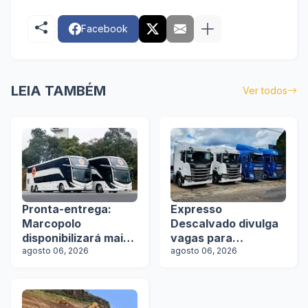
Facebook
LEIA TAMBÉM
Ver todos
Pronta-entrega:
Expresso
Marcopolo
Descalvado divulga
disponibilizará mais
vagas para
de 100 ônibus para
agosto 06, 2026
motoristas
agosto 06, 2026
aquisição imediata
na Lat.Bus 2026