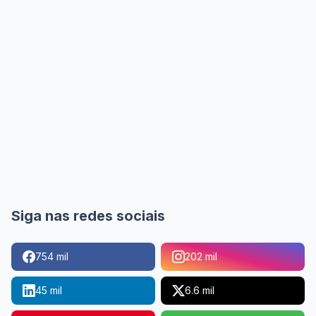
Siga nas redes sociais
754 mil
202 mil
45 mil
6.6 mil