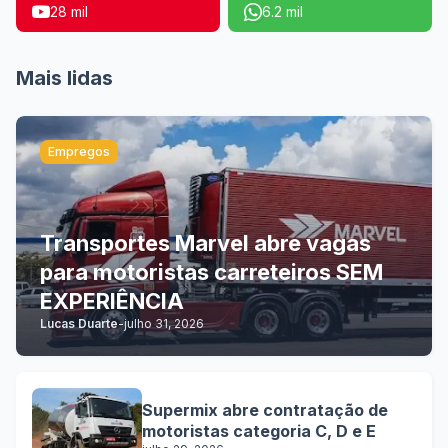
28 mil
6.2 mil
Mais lidas
Empregos
Transportes Marvel abre vagas
para motoristas carreteiros SEM
EXPERIÊNCIA
Lucas Duarte
-
julho 31, 2026
Supermix abre contratação de
motoristas categoria C, D e E