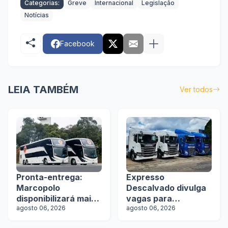
Categorias:
Greve
Internacional
Legislação
Notícias
Facebook
LEIA TAMBÉM
Ver todos
Pronta-entrega:
Expresso
Marcopolo
Descalvado divulga
disponibilizará mais
vagas para
de 100 ônibus para
agosto 06, 2026
motoristas
agosto 06, 2026
aquisição imediata