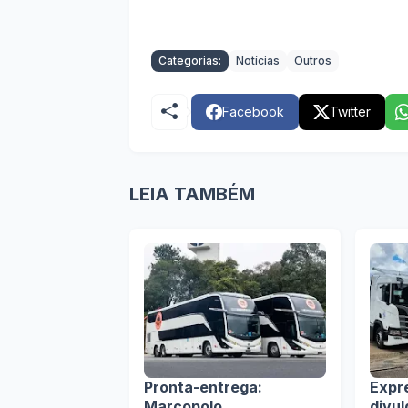
Categorias:
Notícias
Outros
Facebook
Twitter
LEIA TAMBÉM
Pronta-entrega:
Expr
Marcopolo
divu