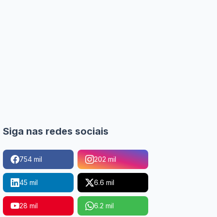
Siga nas redes sociais
754 mil
202 mil
45 mil
6.6 mil
28 mil
6.2 mil