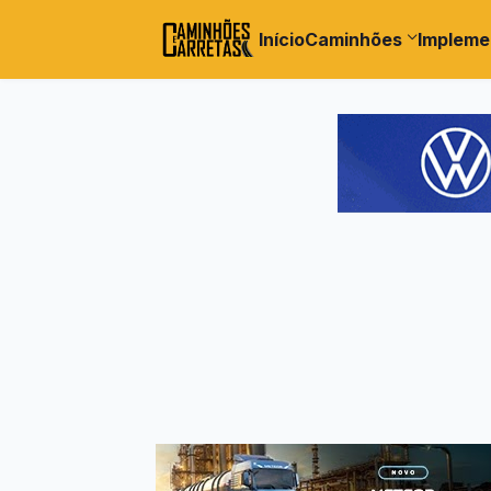
Início
Caminhões
Impleme