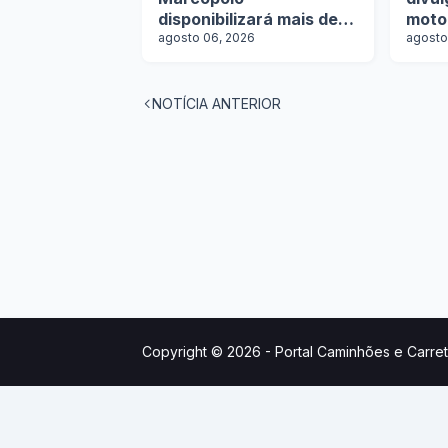
disponibilizará mais de
moto
100 ônibus para
agosto 06, 2026
agosto
aquisição imediata na
Lat.Bus 2026
NOTÍCIA ANTERIOR
Copyright © 2026 -
Portal Caminhões e Carre