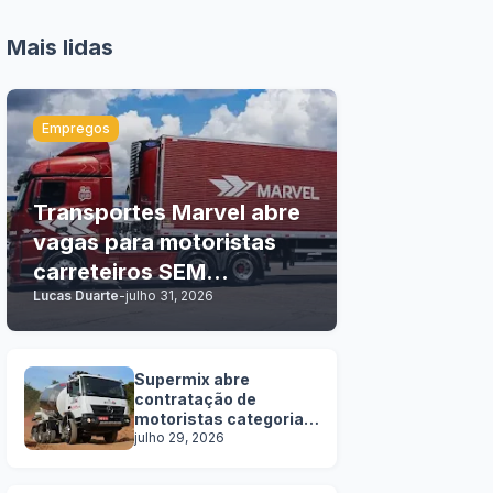
Mais lidas
Empregos
Transportes Marvel abre
vagas para motoristas
carreteiros SEM
Lucas Duarte
-
julho 31, 2026
EXPERIÊNCIA
Supermix abre
contratação de
motoristas categoria
C, D e E
julho 29, 2026