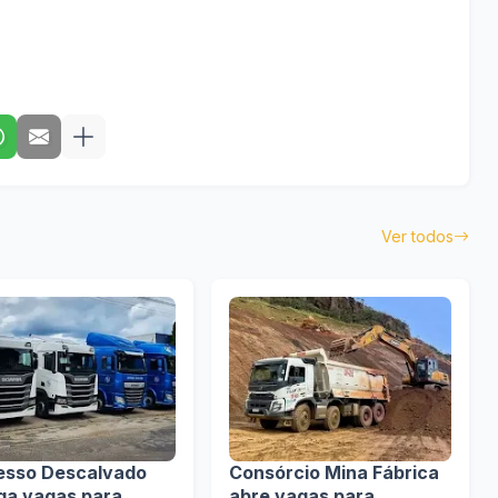
Ver todos
esso Descalvado
Consórcio Mina Fábrica
lga vagas para
abre vagas para